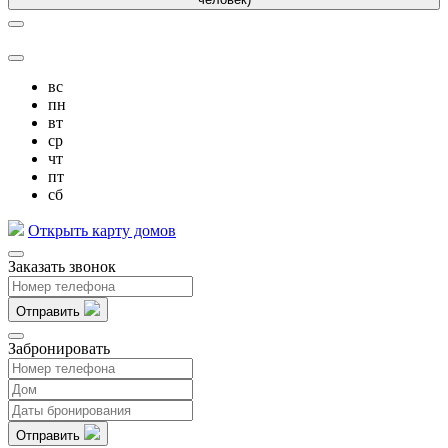
вс
пн
вт
ср
чт
пт
сб
Открыть карту домов
Заказать звонок
Отправить
Забронировать
Отправить