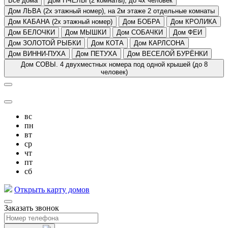
Все дома
Дом ПЧЕЛЫ (2 комнаты), до 4х человек
Дом ЛЬВА (2х этажный номер), на 2м этаже 2 отдельные комнаты
Дом КАБАНА (2х этажный номер)
Дом БОБРА
Дом КРОЛИКА
Дом БЕЛОЧКИ
Дом МЫШКИ
Дом СОБАЧКИ
Дом ФЕИ
Дом ЗОЛОТОЙ РЫБКИ
Дом КОТА
Дом КАРЛСОНА
Дом ВИННИ-ПУХА
Дом ПЕТУХА
Дом ВЕСЕЛОЙ БУРЁНКИ
Дом СОВЫ. 4 двухместных номера под одной крышей (до 8
человек)
вс
пн
вт
ср
чт
пт
сб
Открыть карту домов
Заказать звонок