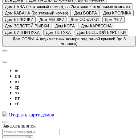
Все дома
Дом ПЧЕЛЫ (2 комнаты), до 4х человек
Дом ЛЬВА (2х этажный номер), на 2м этаже 2 отдельные комнаты
Дом КАБАНА (2х этажный номер)
Дом БОБРА
Дом КРОЛИКА
Дом БЕЛОЧКИ
Дом МЫШКИ
Дом СОБАЧКИ
Дом ФЕИ
Дом ЗОЛОТОЙ РЫБКИ
Дом КОТА
Дом КАРЛСОНА
Дом ВИННИ-ПУХА
Дом ПЕТУХА
Дом ВЕСЕЛОЙ БУРЁНКИ
Дом СОВЫ. 4 двухместных номера под одной крышей (до 8
человек)
вс
пн
вт
ср
чт
пт
сб
Открыть карту домов
Заказать звонок