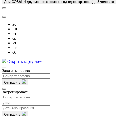
Дом СОВЫ. 4 двухместных номера под одной крышей (до 8 человек)
вс
пн
вт
ср
чт
пт
сб
Открыть карту домов
Заказать звонок
Отправить
Забронировать
Отправить