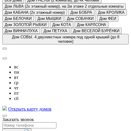
Все дома
Дом ПЧЕЛЫ (2 комнаты), до 4х человек
Дом ЛЬВА (2х этажный номер), на 2м этаже 2 отдельные комнаты
Дом КАБАНА (2х этажный номер)
Дом БОБРА
Дом КРОЛИКА
Дом БЕЛОЧКИ
Дом МЫШКИ
Дом СОБАЧКИ
Дом ФЕИ
Дом ЗОЛОТОЙ РЫБКИ
Дом КОТА
Дом КАРЛСОНА
Дом ВИННИ-ПУХА
Дом ПЕТУХА
Дом ВЕСЕЛОЙ БУРЁНКИ
Дом СОВЫ. 4 двухместных номера под одной крышей (до 8
человек)
вс
пн
вт
ср
чт
пт
сб
Открыть карту домов
Заказать звонок