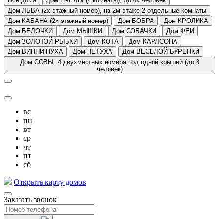
Все дома
Дом ПЧЕЛЫ (2 комнаты), до 4х человек
Дом ЛЬВА (2х этажный номер), на 2м этаже 2 отдельные комнаты
Дом КАБАНА (2х этажный номер)
Дом БОБРА
Дом КРОЛИКА
Дом БЕЛОЧКИ
Дом МЫШКИ
Дом СОБАЧКИ
Дом ФЕИ
Дом ЗОЛОТОЙ РЫБКИ
Дом КОТА
Дом КАРЛСОНА
Дом ВИННИ-ПУХА
Дом ПЕТУХА
Дом ВЕСЕЛОЙ БУРЁНКИ
Дом СОВЫ. 4 двухместных номера под одной крышей (до 8
человек)
вс
пн
вт
ср
чт
пт
сб
Открыть карту домов
Заказать звонок