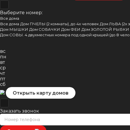
Выберите номер:
Все дома
Все дома
Дом ПЧЕЛЫ (2 комнаты), до 4х человек
Дом ЛЬВА (2х 
Дом МЫШКИ
Дом СОБАЧКИ
Дом ФЕИ
Дом ЗОЛОТОЙ РЫБКИ
Дом СОВЫ. 4 двухместных номера под одной крышей (до 8 чело
вс
пн
вт
ср
чт
пт
сб
Открыть карту домов
Заказать звонок