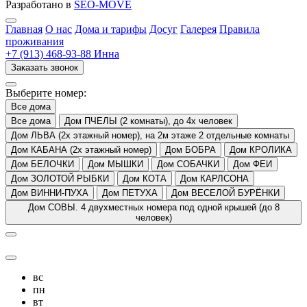
Разработано в
SEO-MOVE
Главная
О нас
Дома и тарифы
Досуг
Галерея
Правила
проживания
+7 (913) 468-93-88 Инна
Заказать звонок
Выберите номер:
Все дома
Все дома
Дом ПЧЕЛЫ (2 комнаты), до 4х человек
Дом ЛЬВА (2х этажный номер), на 2м этаже 2 отдельные комнаты
Дом КАБАНА (2х этажный номер)
Дом БОБРА
Дом КРОЛИКА
Дом БЕЛОЧКИ
Дом МЫШКИ
Дом СОБАЧКИ
Дом ФЕИ
Дом ЗОЛОТОЙ РЫБКИ
Дом КОТА
Дом КАРЛСОНА
Дом ВИННИ-ПУХА
Дом ПЕТУХА
Дом ВЕСЕЛОЙ БУРЁНКИ
Дом СОВЫ. 4 двухместных номера под одной крышей (до 8
человек)
вс
пн
вт