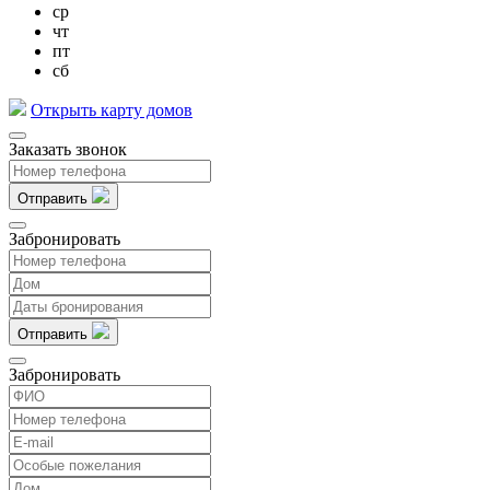
ср
чт
пт
сб
Открыть карту домов
Заказать звонок
Отправить
Забронировать
Отправить
Забронировать