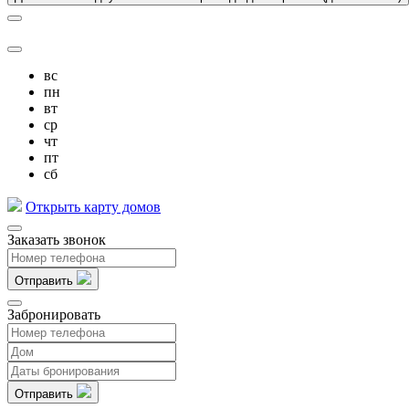
вс
пн
вт
ср
чт
пт
сб
Открыть карту домов
Заказать звонок
Отправить
Забронировать
Отправить