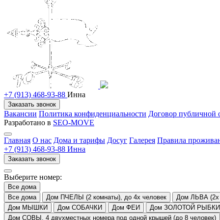
+7 (913) 468-93-88
Инна
Заказать звонок
Вакансии
Политика конфиденциальности
Договор публичной 
Разработано в
SEO-MOVE
Главная
О нас
Дома и тарифы
Досуг
Галерея
Правила прожива
+7 (913) 468-93-88 Инна
Заказать звонок
Выберите номер:
Все дома
Все дома
Дом ПЧЕЛЫ (2 комнаты), до 4х человек
Дом ЛЬВА (2х 
Дом МЫШКИ
Дом СОБАЧКИ
Дом ФЕИ
Дом ЗОЛОТОЙ РЫБКИ
Дом СОВЫ. 4 двухместных номера под одной крышей (до 8 человек)